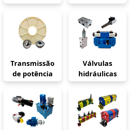
Transmissão
Válvulas
de potência
hidráulicas