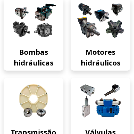
Bombas
Motores
hidráulicas
hidráulicos
Transmissão
Válvulas