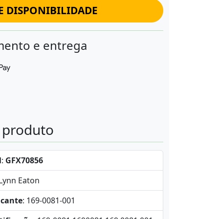
E DISPONIBILIDADE
ento e entrega
o produto
l
:
GFX70856
-Lynn Eaton
icante
: 169-0081-001