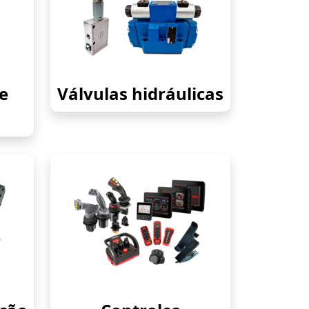
e
Válvulas hidráulicas