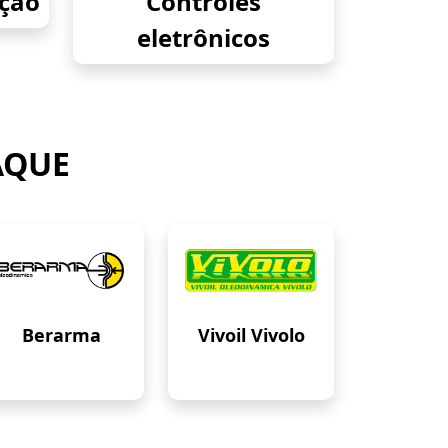
eção
Controles
eletrônicos
AQUE
Berarma
Vivoil Vivolo