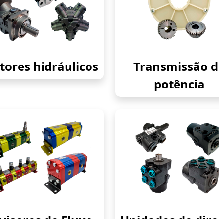
ores hidráulicos
Transmissão d
potência