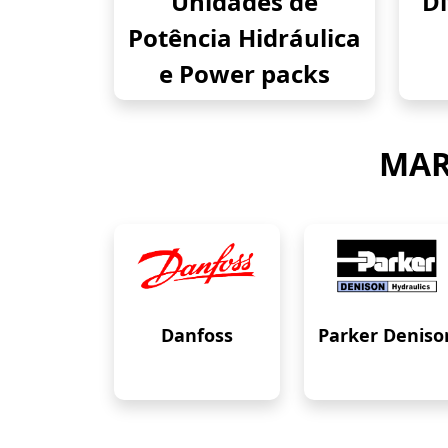
Unidades de
Di
Potência Hidráulica
e Power packs
MAR
Danfoss
Parker Deniso