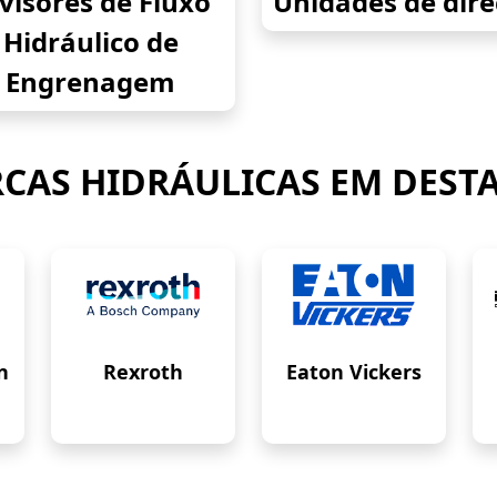
visores de Fluxo
Unidades de dir
Hidráulico de
Engrenagem
CAS HIDRÁULICAS EM DEST
n
Rexroth
Eaton Vickers