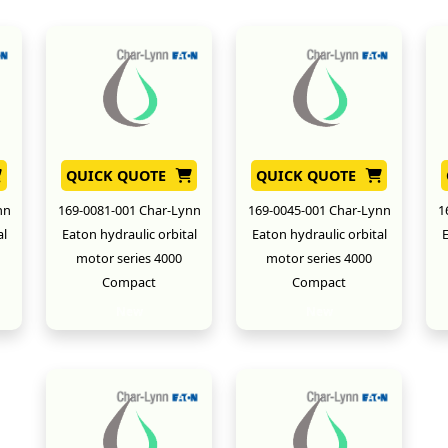
QUICK QUOTE
QUICK QUOTE
nn
169-0081-001 Char-Lynn
169-0045-001 Char-Lynn
1
al
Eaton hydraulic orbital
Eaton hydraulic orbital
E
motor series 4000
motor series 4000
Compact
Compact
New
New