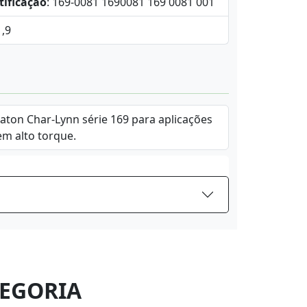
tificação
: 169-0081 1690081 169 0081 001
1,9
Eaton Char-Lynn série 169 para aplicações
em alto torque.
EGORIA