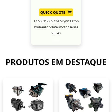
QUICK QUOTE
177-0031-005 Char-Lynn Eaton
hydraulic orbital motor series
VIS 40
New
PRODUTOS EM DESTAQUE