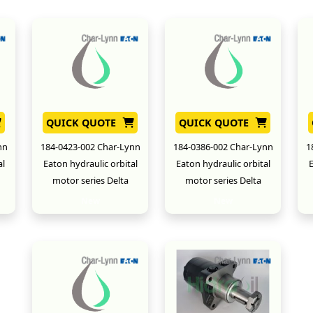
QUICK QUOTE
QUICK QUOTE
nn
184-0423-002 Char-Lynn
184-0386-002 Char-Lynn
1
al
Eaton hydraulic orbital
Eaton hydraulic orbital
E
motor series Delta
motor series Delta
New
New