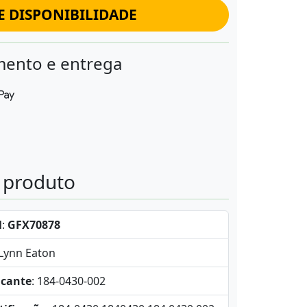
E DISPONIBILIDADE
ento e entrega
o produto
l
:
GFX70878
-Lynn Eaton
icante
: 184-0430-002