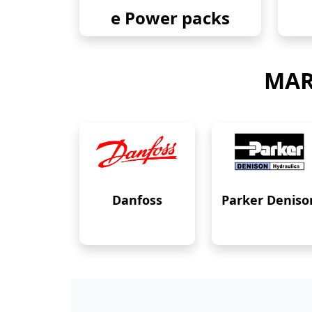
e Power packs
MAR
Danfoss
Parker Deniso