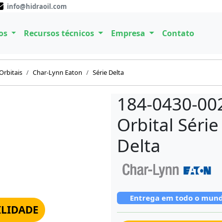
info@hidraoil.com
os
Recursos técnicos
Empresa
Contato
Orbitais
Char-Lynn Eaton
Série Delta
184-0430-002
Orbital Séri
Delta
Entrega em todo o mun
ILIDADE