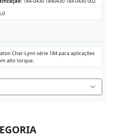
tificação
: 184-0430 1840430 184 0430 002
6,0
Eaton Char-Lynn série 184 para aplicações
em alto torque.
EGORIA