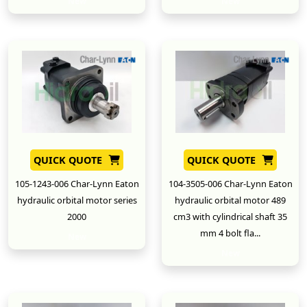
New
New
QUICK QUOTE
QUICK QUOTE
105-1243-006 Char-Lynn Eaton
104-3505-006 Char-Lynn Eaton
hydraulic orbital motor series
hydraulic orbital motor 489
2000
cm3 with cylindrical shaft 35
mm 4 bolt fla...
New
New