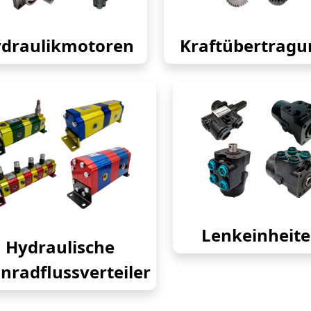
draulikmotoren
Kraftübertragu
Lenkeinheit
Hydraulische
nradflussverteiler