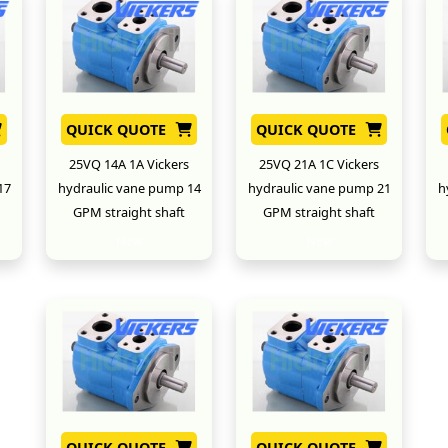
QUICK QUOTE
QUICK QUOTE
25VQ 14A 1A Vickers
25VQ 21A 1C Vickers
17
hydraulic vane pump 14
hydraulic vane pump 21
h
GPM straight shaft
GPM straight shaft
New
New
QUICK QUOTE
QUICK QUOTE