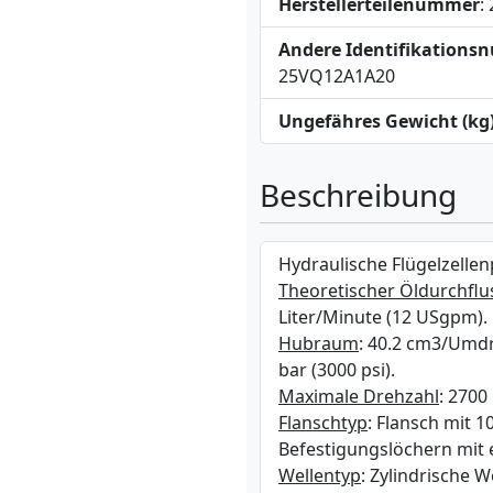
Herstellerteilenummer
:
Andere Identifikation
25VQ12A1A20
Ungefähres Gewicht (kg
Beschreibung
Hydraulische Flügelzelle
Theoretischer Öldurchflus
Liter/Minute (12 USgpm).
Hubraum
: 40.2 cm3/Umd
bar (3000 psi).
Maximale Drehzahl
: 2700
Flanschtyp
: Flansch mit 
Befestigungslöchern mit
Wellentyp
: Zylindrische 