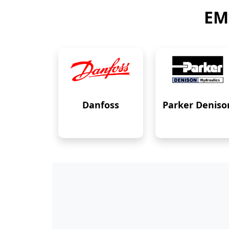
EM
Danfoss
Parker Deniso