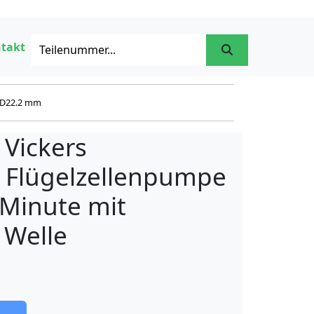
takt
 D22.2 mm
 Vickers
e Flügelzellenpumpe
/Minute mit
 Welle