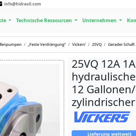
info@hidraoil.com
kte
Technische Ressourcen
Unternehmen
Kon
ellenpumpen
„Feste Verdrängung“
Vickers‘
25VQ
Gerader Schaft
25VQ 12A 1A
hydraulisch
12 Gallonen
zylindrischer
Lieferung weltweit