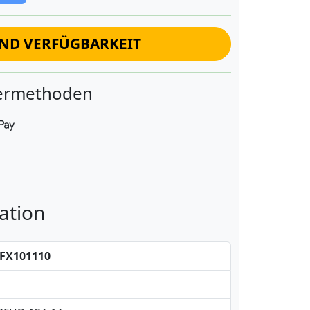
UND VERFÜGBARKEIT
fermethoden
ation
FX101110