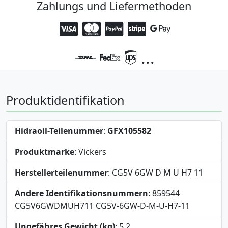
Zahlungs und Liefermethoden
...
Produktidentifikation
Hidraoil-Teilenummer
:
GFX105582
Produktmarke
: Vickers
Herstellerteilenummer
: CG5V 6GW D M U H7 11
Andere Identifikationsnummern
: 859544
CG5V6GWDMUH711 CG5V-6GW-D-M-U-H7-11
Ungefähres Gewicht (kg)
: 5,2