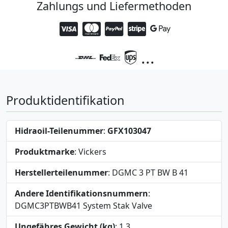
Zahlungs und Liefermethoden
...
Produktidentifikation
Hidraoil-Teilenummer
:
GFX103047
Produktmarke
: Vickers
Herstellerteilenummer
: DGMC 3 PT BW B 41
Andere Identifikationsnummern
:
DGMC3PTBWB41 System Stak Valve
Ungefähres Gewicht (kg)
: 1,3