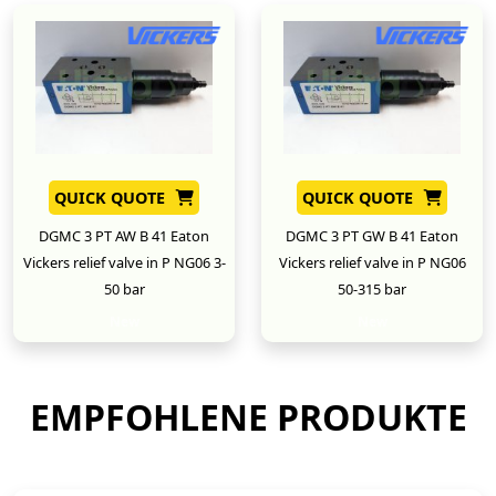
QUICK QUOTE
QUICK QUOTE
DGMC 3 PT AW B 41 Eaton
DGMC 3 PT GW B 41 Eaton
Vickers relief valve in P NG06 3-
Vickers relief valve in P NG06
50 bar
50-315 bar
New
New
EMPFOHLENE PRODUKTE