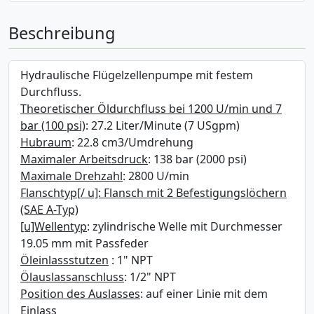
Beschreibung
Hydraulische Flügelzellenpumpe mit festem
Durchfluss.
Theoretischer Öldurchfluss bei 1200 U/min und 7
bar (100 psi)
: 27.2 Liter/Minute (7 USgpm)
Hubraum
: 22.8 cm3/Umdrehung
Maximaler Arbeitsdruck
: 138 bar (2000 psi)
Maximale Drehzahl
: 2800 U/min
Flanschtyp[/ u]: Flansch mit 2 Befestigungslöchern
(SAE A-Typ)
[u]Wellentyp
: zylindrische Welle mit Durchmesser
19.05 mm mit Passfeder
Öleinlassstutzen
: 1" NPT
Ölauslassanschluss
: 1/2" NPT
Position des Auslasses
: auf einer Linie mit dem
Einlass