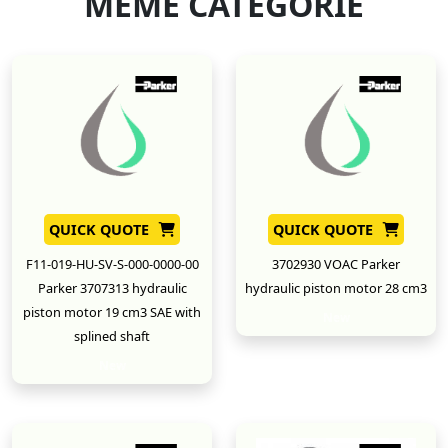
MÊME CATÉGORIE
QUICK QUOTE
QUICK QUOTE
F11-019-HU-SV-S-000-0000-00
3702930 VOAC Parker
Parker 3707313 hydraulic
hydraulic piston motor 28 cm3
piston motor 19 cm3 SAE with
New
splined shaft
New