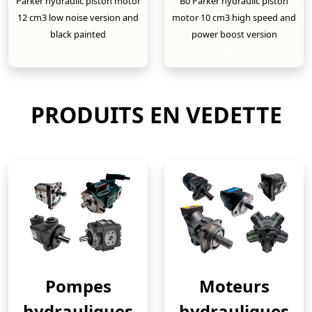
Parker hydraulic piston motor
B0 Parker hydraulic piston
12 cm3 low noise version and
motor 10 cm3 high speed and
black painted
power boost version
New
New
PRODUITS EN VEDETTE
Pompes
Moteurs
hydrauliques
hydrauliques