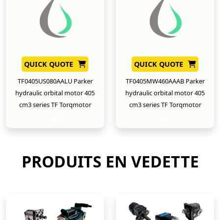
QUICK QUOTE
QUICK QUOTE
TF0405US080AALU Parker
TF0405MW460AAAB Parker
hydraulic orbital motor 405
hydraulic orbital motor 405
cm3 series TF Torqmotor
cm3 series TF Torqmotor
New
New
PRODUITS EN VEDETTE