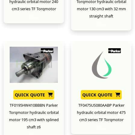
hydraulic orbital motor 240
Torqmotor hydraulic orbital
cm3 series TF Torqmotor
motor 130 cm3 with 32 mm
straight shaft
New
New
QUICK QUOTE
QUICK QUOTE
TF0195HW410BBBN Parker
TF0475US080AABP Parker
Torqmotor hydraulic orbital
hydraulic orbital motor 475
motor 195 cm3 with splined
cm3 series TF Torqmotor
shaft z6
New