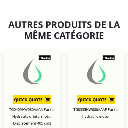
AUTRES PRODUITS DE LA
MÊME CATÉGORIE
QUICK QUOTE
QUICK QUOTE
TG0405HW080AAAA Parker
TG0335HW080AAAF Parker
Hydraulic orbital motor
hydraulic motor
Displacement 405 cm3
New