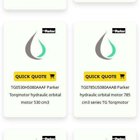
New
QUICK QUOTE
QUICK QUOTE
TG0530HS080AAAF Parker
TG0785US080AAAB Parker
Torqmotor hydraulic orbital
hydraulic orbital motor 785
motor 530 cm3
cm3 series TG Torqmotor
New
New