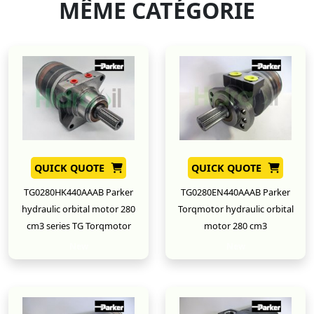
MÊME CATÉGORIE
QUICK QUOTE
QUICK QUOTE
TG0280HK440AAAB Parker
TG0280EN440AAAB Parker
hydraulic orbital motor 280
Torqmotor hydraulic orbital
cm3 series TG Torqmotor
motor 280 cm3
New
New