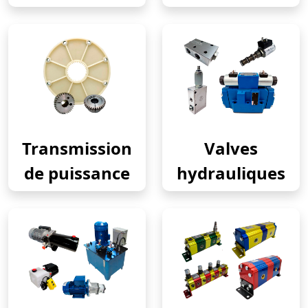
Transmission
Valves
de puissance
hydrauliques