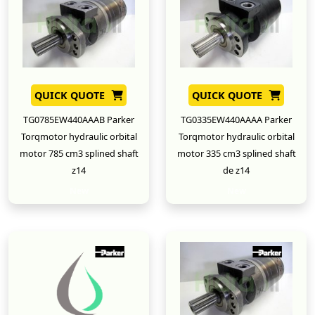
QUICK QUOTE
QUICK QUOTE
TG0785EW440AAAB Parker
TG0335EW440AAAA Parker
Torqmotor hydraulic orbital
Torqmotor hydraulic orbital
motor 785 cm3 splined shaft
motor 335 cm3 splined shaft
z14
de z14
New
New