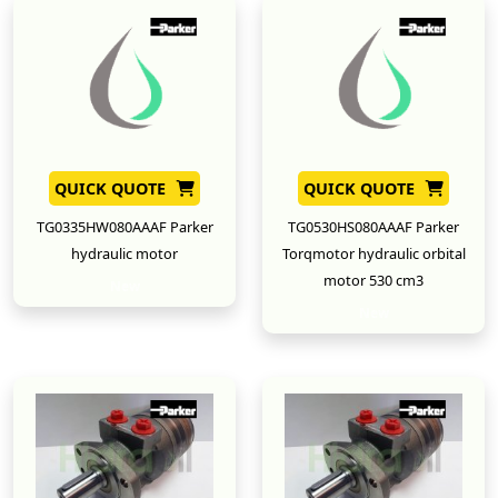
QUICK QUOTE
QUICK QUOTE
TG0335HW080AAAF Parker
TG0530HS080AAAF Parker
hydraulic motor
Torqmotor hydraulic orbital
motor 530 cm3
New
New