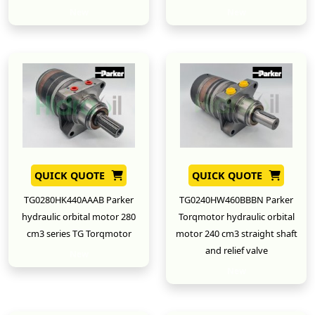
New
New
QUICK QUOTE
QUICK QUOTE
TG0280HK440AAAB Parker
TG0240HW460BBBN Parker
hydraulic orbital motor 280
Torqmotor hydraulic orbital
cm3 series TG Torqmotor
motor 240 cm3 straight shaft
and relief valve
New
New