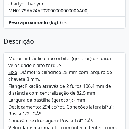
charlyn charlynn
MH0179AA24AF0200000000000AA00J
Peso aproximado (kg)
: 6,3
Descrição
Motor hidráulico tipo orbital (gerotor) de baixa
velocidade e alto torque.
Eixo
: Diâmetro cilíndrico 25 mm com largura de
chaveta 8 mm.
Flange
: Fixação através de 2 furos 106.4 mm de
distância com centralização de 82.5 mm.
Largura da pastilha (gerotor)
: - mm.
Deslocamento
: 294 cc/rot. Conexões laterais[/u]:
Rosca 1/2" GÁS.
Conexão de drenagem
: Rosca 1/4" GÁS.
Velocidade máxima
u]: - rpm (intermitente: - rpm).