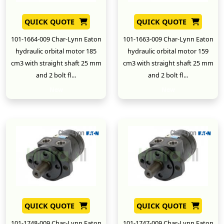
QUICK QUOTE
QUICK QUOTE
101-1664-009 Char-Lynn Eaton
101-1663-009 Char-Lynn Eaton
hydraulic orbital motor 185
hydraulic orbital motor 159
cm3 with straight shaft 25 mm
cm3 with straight shaft 25 mm
and 2 bolt fl...
and 2 bolt fl...
New
New
QUICK QUOTE
QUICK QUOTE
101-1748-009 Char-Lynn Eaton
101-1747-009 Char-Lynn Eaton