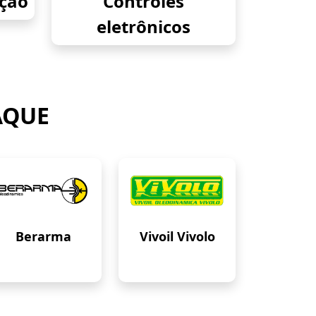
eção
Controles
eletrônicos
AQUE
Berarma
Vivoil Vivolo