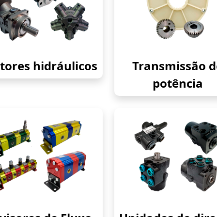
ores hidráulicos
Transmissão d
potência