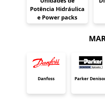
Unidades de
Di
Potência Hidráulica
e Power packs
MAR
Danfoss
Parker Deniso