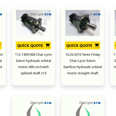
QUICK QUOTE
QUICK QUOTE
nn
112-1309-006 Char-Lynn
10.25.5216 Terex Finlay
1
al
Eaton hydraulic orbital
Char-Lynn Eaton
E
ht
motor 490 cm3 with
Danfoss hydraulic orbital
m
splined shaft z13
motor straight shaft
New
New