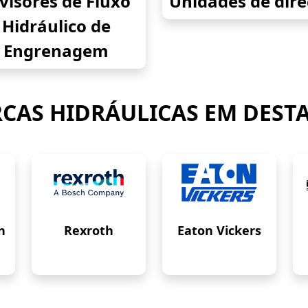
visores de Fluxo
Unidades de dir
Hidráulico de
Engrenagem
CAS HIDRÁULICAS EM DEST
n
Rexroth
Eaton Vickers