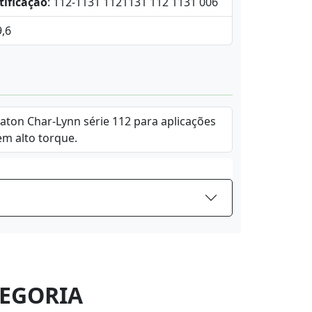
tificação
: 112-1131 1121131 112 1131 006
9,6
Eaton Char-Lynn série 112 para aplicações
em alto torque.
EGORIA