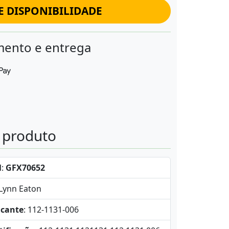
E DISPONIBILIDADE
ento e entrega
o produto
l
:
GFX70652
-Lynn Eaton
icante
: 112-1131-006