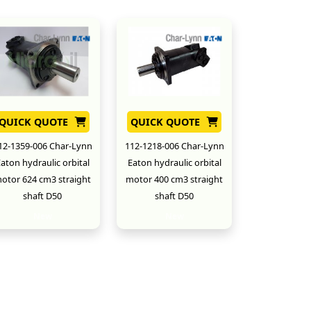
QUICK QUOTE
QUICK QUOTE
12-1359-006 Char-Lynn
112-1218-006 Char-Lynn
aton hydraulic orbital
Eaton hydraulic orbital
otor 624 cm3 straight
motor 400 cm3 straight
shaft D50
shaft D50
New
New