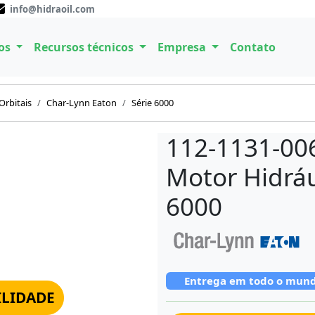
info@hidraoil.com
os
Recursos técnicos
Empresa
Contato
Orbitais
Char-Lynn Eaton
Série 6000
112-1131-00
Motor Hidráu
6000
Entrega em todo o mun
ILIDADE