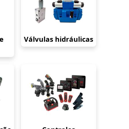
e
Válvulas hidráulicas