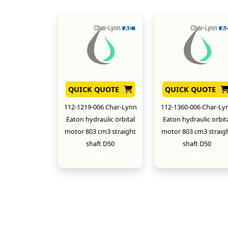
QUICK QUOTE
QUICK QUOTE
112-1219-006 Char-Lynn
112-1360-006 Char-Ly
Eaton hydraulic orbital
Eaton hydraulic orbit
motor 803 cm3 straight
motor 803 cm3 straig
shaft D50
shaft D50
New
New