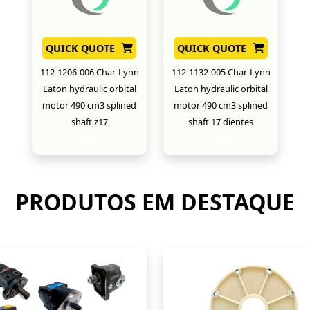
QUICK QUOTE
QUICK QUOTE
112-1206-006 Char-Lynn
112-1132-005 Char-Lynn
Eaton hydraulic orbital
Eaton hydraulic orbital
motor 490 cm3 splined
motor 490 cm3 splined
shaft z17
shaft 17 dientes
New
New
PRODUTOS EM DESTAQUE