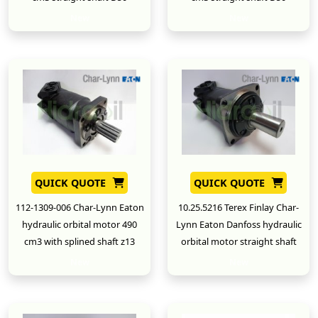
New
New
QUICK QUOTE
QUICK QUOTE
112-1309-006 Char-Lynn Eaton
10.25.5216 Terex Finlay Char-
hydraulic orbital motor 490
Lynn Eaton Danfoss hydraulic
cm3 with splined shaft z13
orbital motor straight shaft
New
New