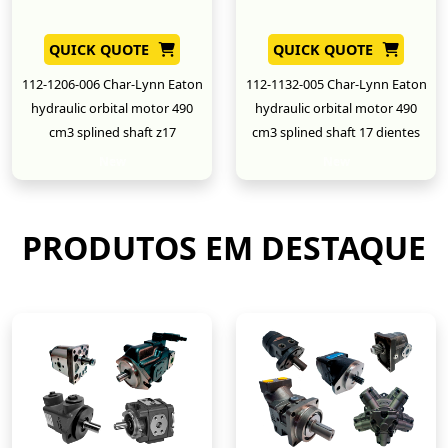
QUICK QUOTE
QUICK QUOTE
112-1206-006 Char-Lynn Eaton
112-1132-005 Char-Lynn Eaton
hydraulic orbital motor 490
hydraulic orbital motor 490
cm3 splined shaft z17
cm3 splined shaft 17 dientes
New
New
PRODUTOS EM DESTAQUE