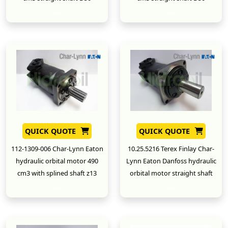
New
New
QUICK QUOTE
QUICK QUOTE
112-1309-006 Char-Lynn Eaton
10.25.5216 Terex Finlay Char-
hydraulic orbital motor 490
Lynn Eaton Danfoss hydraulic
cm3 with splined shaft z13
orbital motor straight shaft
New
New