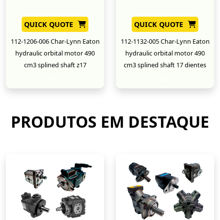
QUICK QUOTE
QUICK QUOTE
112-1206-006 Char-Lynn Eaton
112-1132-005 Char-Lynn Eaton
hydraulic orbital motor 490
hydraulic orbital motor 490
cm3 splined shaft z17
cm3 splined shaft 17 dientes
New
New
PRODUTOS EM DESTAQUE