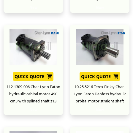
New
New
QUICK QUOTE
QUICK QUOTE
112-1309-006 Char-Lynn Eaton
10.25.5216 Terex Finlay Char-
hydraulic orbital motor 490
Lynn Eaton Danfoss hydraulic
cm3 with splined shaft z13
orbital motor straight shaft
New
New