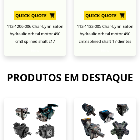
QUICK QUOTE
QUICK QUOTE
112-1206-006 Char-Lynn Eaton
112-1132-005 Char-Lynn Eaton
hydraulic orbital motor 490
hydraulic orbital motor 490
cm3 splined shaft z17
cm3 splined shaft 17 dientes
New
New
PRODUTOS EM DESTAQUE