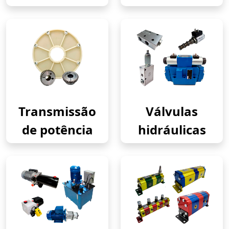
Transmissão
Válvulas
de potência
hidráulicas