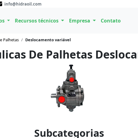
info@hidraoil.com
os
Recursos técnicos
Empresa
Contato
e Palhetas
Deslocamento variável
icas De Palhetas Desloc
Subcategorias