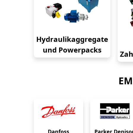
Hydraulikaggregate
und Powerpacks
Zah
EM
Danfoss
Parker Deniso