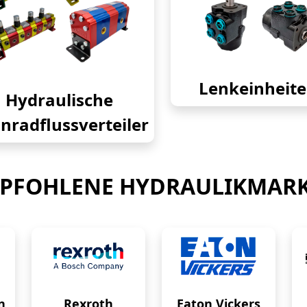
Lenkeinheit
Hydraulische
nradflussverteiler
PFOHLENE HYDRAULIKMAR
n
Rexroth
Eaton Vickers