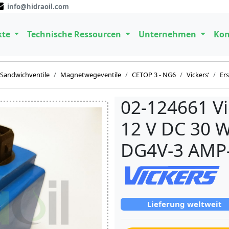
info@hidraoil.com
kte
Technische Ressourcen
Unternehmen
Kon
Sandwichventile
Magnetwegeventile
CETOP 3 - NG6
Vickers‘
Ers
02-124661 Vi
12 V DC 30 W
DG4V-3 AMP-
Lieferung weltweit