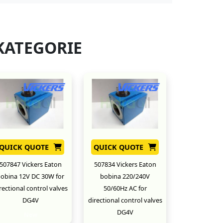
KATEGORIE
QUICK QUOTE
QUICK QUOTE
507847 Vickers Eaton
507834 Vickers Eaton
obina 12V DC 30W for
bobina 220/240V
rectional control valves
50/60Hz AC for
DG4V
directional control valves
DG4V
New