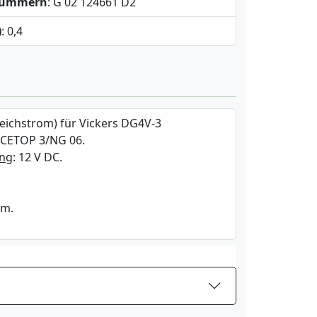
snummern
: G 02 124661 D2
)
: 0,4
eichstrom) für Vickers DG4V-3
 CETOP 3/NG 06.
ng
: 12 V DC.
mm.