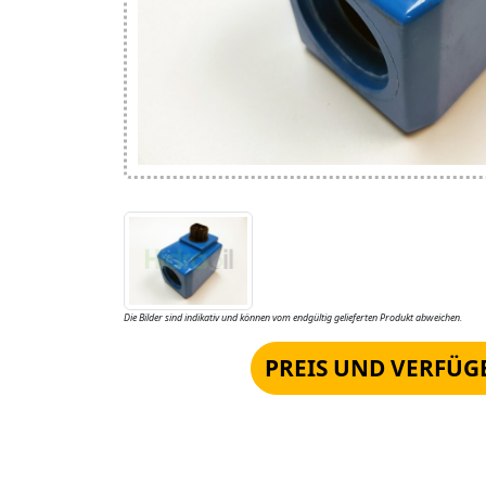
Die Bilder sind indikativ und können vom endgültig gelieferten Produkt abweichen.
PREIS UND VERFÜG