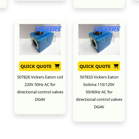
New
QUICK QUOTE
QUICK QUOTE
507826 Vickers Eaton coil
507833 Vickers Eaton
220V 50Hz AC for
bobina 110/120V
directional control valves
50/60Hz AC for
DG4V
directional control valves
DG4V
New
New