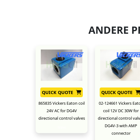
ANDERE P
QUICK QUOTE
QUICK QUOTE
865835 Vickers Eaton coil
02-124661 Vickers Eat
24V AC for DG4V
coil 12V DC 30W for
directional control valves
directional control val
DG4V-3 with AMP
New
connector