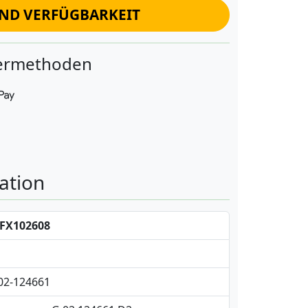
UND VERFÜGBARKEIT
fermethoden
ation
FX102608
 02-124661