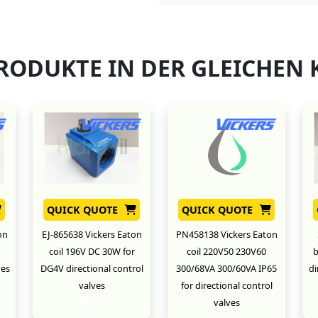
RODUKTE IN DER GLEICHEN 
QUICK QUOTE
QUICK QUOTE
on
EJ-865638 Vickers Eaton
PN458138 Vickers Eaton
coil 196V DC 30W for
coil 220V50 230V60
b
ves
DG4V directional control
300/68VA 300/60VA IP65
di
valves
for directional control
valves
New