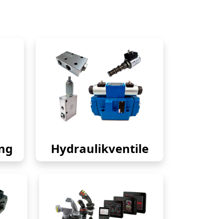
ng
Hydraulikventile