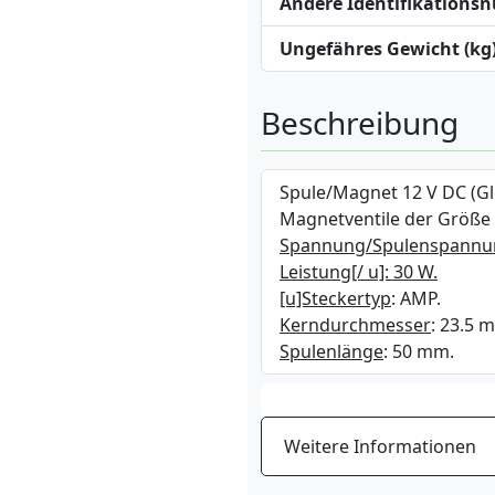
Andere Identifikation
Ungefähres Gewicht (kg
Beschreibung
Spule/Magnet 12 V DC (Gl
Magnetventile der Größe
Spannung/Spulenspannu
Leistung[/ u]: 30 W.
[u]Steckertyp
: AMP.
Kerndurchmesser
: 23.5 
Spulenlänge
: 50 mm.
Weitere Informationen