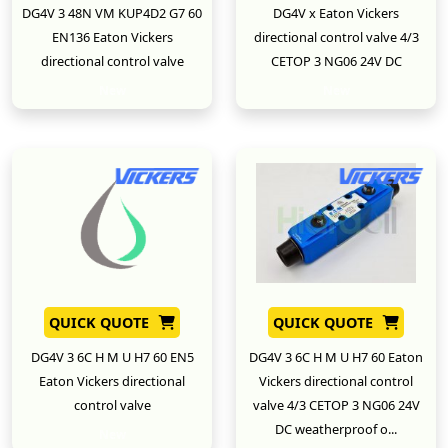
DG4V 3 48N VM KUP4D2 G7 60
DG4V x Eaton Vickers
EN136 Eaton Vickers
directional control valve 4/3
directional control valve
CETOP 3 NG06 24V DC
New
New
QUICK QUOTE
QUICK QUOTE
DG4V 3 6C H M U H7 60 EN5
DG4V 3 6C H M U H7 60 Eaton
Eaton Vickers directional
Vickers directional control
control valve
valve 4/3 CETOP 3 NG06 24V
DC weatherproof o...
New