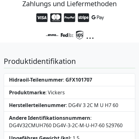
Zahlungs und Liefermethoden
...
Produktidentifikation
Hidraoil-Teilenummer
:
GFX101707
Produktmarke
: Vickers
Herstellerteilenummer
: DG4V 3 2C M U H7 60
Andere Identifikationsnummern
:
DG4V32CMUH760 DG4V-3-2C-M-U-H7-60 529760
Ungefähres Gewicht (kg)
: 1,5