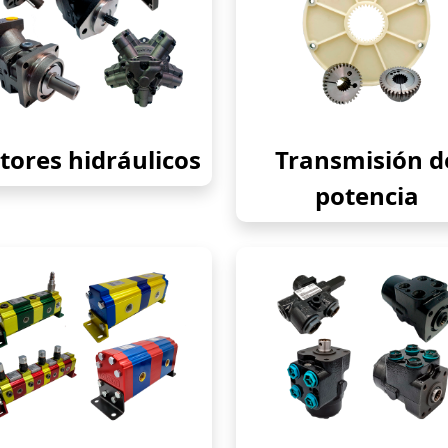
ores hidráulicos
Transmisión d
potencia