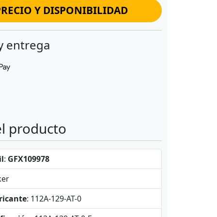
RECIO Y DISPONIBILIDAD
y entrega
el producto
l
:
GFX109978
ker
ricante
: 112A-129-AT-0