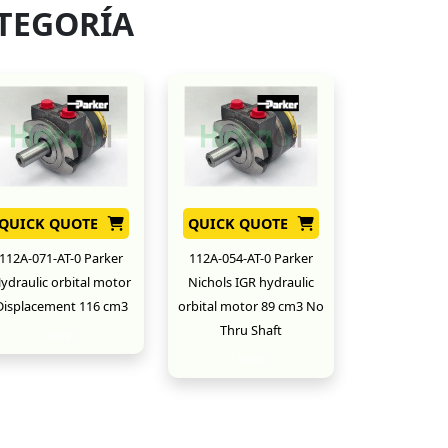
TEGORÍA
QUICK QUOTE
QUICK QUOTE
112A-071-AT-0 Parker
112A-054-AT-0 Parker
ydraulic orbital motor
Nichols IGR hydraulic
Displacement 116 cm3
orbital motor 89 cm3 No
Thru Shaft
New
New