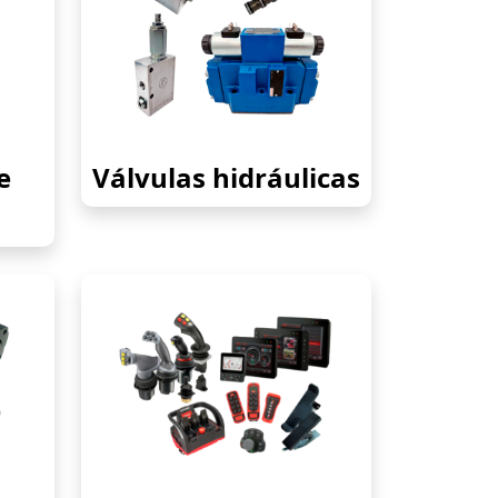
e
Válvulas hidráulicas