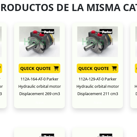
PRODUCTOS DE LA MISMA CA
QUICK QUOTE
QUICK QUOTE
r
112A-164-AT-0 Parker
112A-129-AT-0 Parker
or
Hydraulic orbital motor
Hydraulic orbital motor
H
3
Displacement 269 cm3
Displacement 211 cm3
New
New