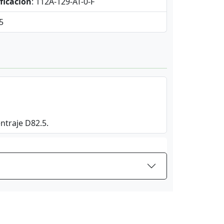
ficación
: 112A-129-AT-0-F
,5
entraje D82.5.