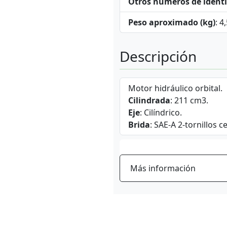
Otros números de identi
Peso aproximado (kg)
: 4
Descripción
Motor hidráulico orbital.
Cilindrada
: 211 cm3.
Eje
: Cilíndrico.
Brida
: SAE-A 2-tornillos c
Más información