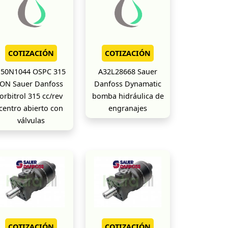
COTIZACIÓN
COTIZACIÓN
150N1044 OSPC 315
A32L28668 Sauer
ON Sauer Danfoss
Danfoss Dynamatic
orbitrol 315 cc/rev
bomba hidráulica de
centro abierto con
engranajes
válvulas
COTIZACIÓN
COTIZACIÓN