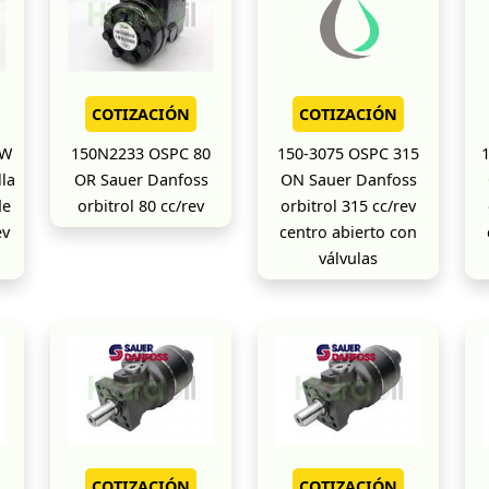
COTIZACIÓN
COTIZACIÓN
AW
150N2233 OSPC 80
150-3075 OSPC 315
la
OR Sauer Danfoss
ON Sauer Danfoss
de
orbitrol 80 cc/rev
orbitrol 315 cc/rev
ev
centro abierto con
válvulas
COTIZACIÓN
COTIZACIÓN