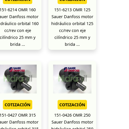
151-6214 OMR 160
151-6213 OMR 125
auer Danfoss motor
Sauer Danfoss motor
idráulico orbital 160
hidráulico orbital 125
cc/rev con eje
cc/rev con eje
cilíndrico 25 mm y
cilíndrico 25 mm y
brida ...
brida ...
COTIZACIÓN
COTIZACIÓN
151-0427 OMR 315
151-0426 OMR 250
auer Danfoss motor
Sauer Danfoss motor
idráulico orbital 315
hidráulico orbital 250