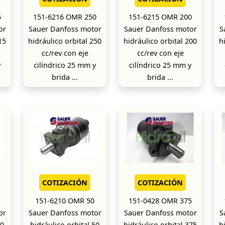
5
151-6216 OMR 250
151-6215 OMR 200
or
Sauer Danfoss motor
Sauer Danfoss motor
S
15
hidráulico orbital 250
hidráulico orbital 200
h
cc/rev con eje
cc/rev con eje
y
cilíndrico 25 mm y
cilíndrico 25 mm y
brida ...
brida ...
COTIZACIÓN
COTIZACIÓN
151-6210 OMR 50
151-0428 OMR 375
or
Sauer Danfoss motor
Sauer Danfoss motor
S
80
hidráulico orbital 50
hidráulico orbital 375
h