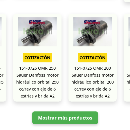
COTIZACIÓN
COTIZACIÓN
5
151-0726 OMR 250
151-0725 OMR 200
or
Sauer Danfoss motor
Sauer Danfoss motor
S
15
hidráulico orbital 250
hidráulico orbital 200
h
6
cc/rev con eje de 6
cc/rev con eje de 6
estrías y brida A2
estrías y brida A2
Mostrar más productos