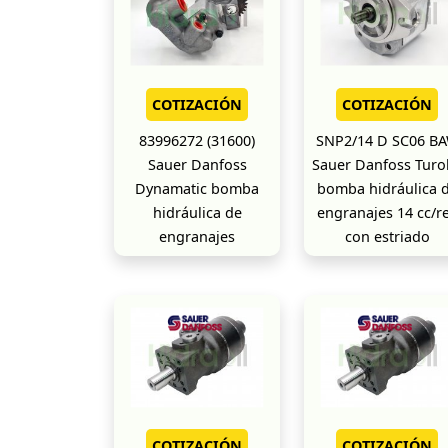
COTIZACIÓN
COTIZACIÓN
83996272 (31600)
SNP2/14 D SC06 B
Sauer Danfoss
Sauer Danfoss Turol
Dynamatic bomba
bomba hidráulica 
hidráulica de
engranajes 14 cc/r
engranajes
con estriado
COTIZACIÓN
COTIZACIÓN