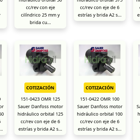
cc/rev con eje
cc/rev con eje de 6
y
cilíndrico 25 mm y
estrías y brida A2 s...
e
brida cu...
COTIZACIÓN
COTIZACIÓN
0
151-0423 OMR 125
151-0422 OMR 100
or
Sauer Danfoss motor
Sauer Danfoss motor
S
60
hidráulico orbital 125
hidráulico orbital 100
h
6
cc/rev con eje de 6
cc/rev con eje de 6
..
estrías y brida A2 s...
estrías y brida A2 s...