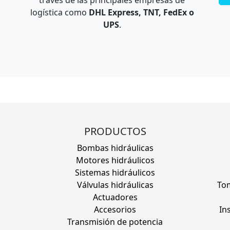
través de las principales empresas de
logística como
DHL Express, TNT, FedEx o
UPS
.
PRODUCTOS
Bombas hidráulicas
Motores hidráulicos
Sistemas hidráulicos
Válvulas hidráulicas
Tom
Actuadores
Accesorios
In
Transmisión de potencia