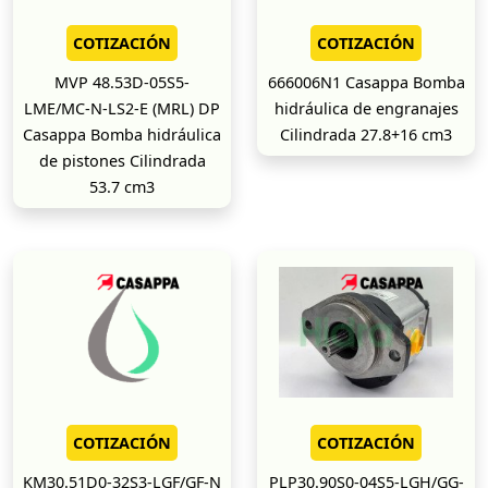
COTIZACIÓN
COTIZACIÓN
MVP 48.53D-05S5-
666006N1 Casappa Bomba
LME/MC-N-LS2-E (MRL) DP
hidráulica de engranajes
Casappa Bomba hidráulica
Cilindrada 27.8+16 cm3
de pistones Cilindrada
53.7 cm3
COTIZACIÓN
COTIZACIÓN
KM30.51D0-32S3-LGF/GF-N
PLP30.90S0-04S5-LGH/GG-