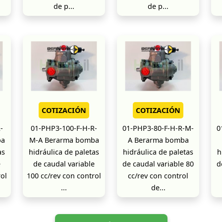
de p...
de p...
COTIZACIÓN
COTIZACIÓN
-
01-PHP3-100-F-H-R-
01-PHP3-80-F-H-R-M-
0
ba
M-A Berarma bomba
A Berarma bomba
as
hidráulica de paletas
hidráulica de paletas
h
e
de caudal variable
de caudal variable 80
d
rol
100 cc/rev con control
cc/rev con control
...
de...