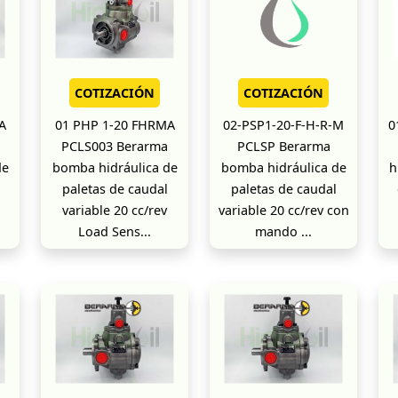
COTIZACIÓN
COTIZACIÓN
A
01 PHP 1-20 FHRMA
02-PSP1-20-F-H-R-M
0
PCLS003 Berarma
PCLSP Berarma
de
bomba hidráulica de
bomba hidráulica de
h
paletas de caudal
paletas de caudal
variable 20 cc/rev
variable 20 cc/rev con
Load Sens...
mando ...