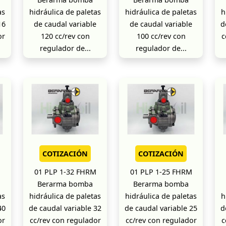
as
hidráulica de paletas
hidráulica de paletas
h
16
de caudal variable
de caudal variable
d
or
120 cc/rev con
100 cc/rev con
c
regulador de...
regulador de...
COTIZACIÓN
COTIZACIÓN
M
01 PLP 1-32 FHRM
01 PLP 1-25 FHRM
Berarma bomba
Berarma bomba
as
hidráulica de paletas
hidráulica de paletas
h
40
de caudal variable 32
de caudal variable 25
d
or
cc/rev con regulador
cc/rev con regulador
c