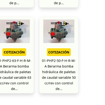
de p...
de p...
COTIZACIÓN
COTIZACIÓN
1-PHP2-63-F-H-R-M-
01-PHP2-50-F-H-R-M-
A Berarma bomba
A Berarma bomba
idráulica de paletas
hidráulica de paletas
e caudal variable 63
de caudal variable 50
cc/rev con control
cc/rev con control
de...
de...