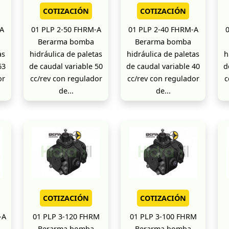
COTIZACIÓN
COTIZACIÓN
A
01 PLP 2-50 FHRM-A
01 PLP 2-40 FHRM-A
Berarma bomba
Berarma bomba
as
hidráulica de paletas
hidráulica de paletas
h
63
de caudal variable 50
de caudal variable 40
d
or
cc/rev con regulador
cc/rev con regulador
c
de...
de...
COTIZACIÓN
COTIZACIÓN
-A
01 PLP 3-120 FHRM
01 PLP 3-100 FHRM
Berarma bomba
Berarma bomba