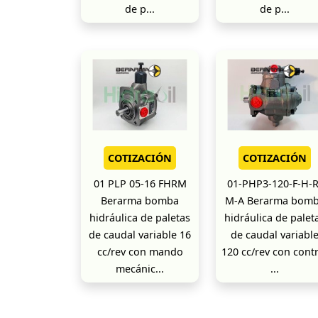
de p...
de p...
COTIZACIÓN
COTIZACIÓN
01 PLP 05-16 FHRM
01-PHP3-120-F-H-R
Berarma bomba
M-A Berarma bom
hidráulica de paletas
hidráulica de palet
de caudal variable 16
de caudal variabl
cc/rev con mando
120 cc/rev con cont
mecánic...
...