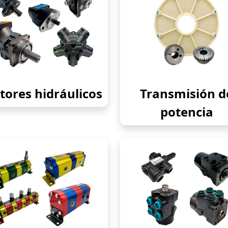
ores hidráulicos
Transmisión d
potencia