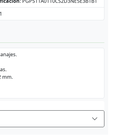
ficación
: PGP511A0110CS2D3NE5E3B1B1
,1
anajes.
as.
.2 mm.