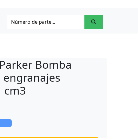
 Parker Bomba
e engranajes
1 cm3
o