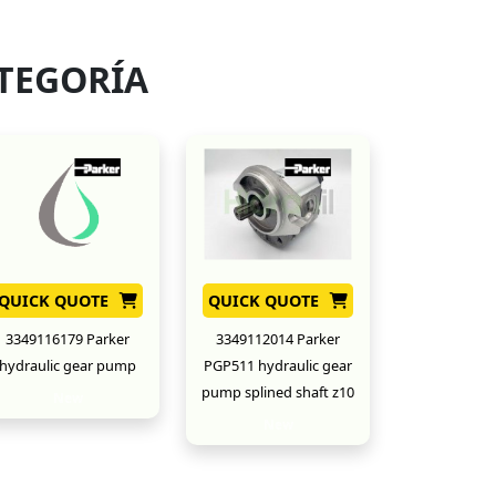
TEGORÍA
QUICK QUOTE
QUICK QUOTE
3349116179 Parker
3349112014 Parker
hydraulic gear pump
PGP511 hydraulic gear
pump splined shaft z10
New
New