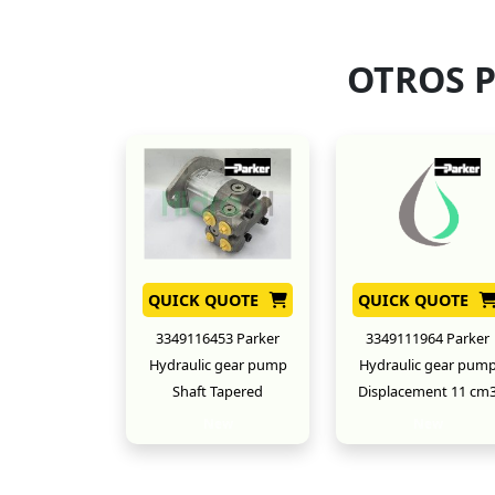
OTROS 
QUICK QUOTE
QUICK QUOTE
3349116453 Parker
3349111964 Parker
Hydraulic gear pump
Hydraulic gear pum
Shaft Tapered
Displacement 11 cm
New
New