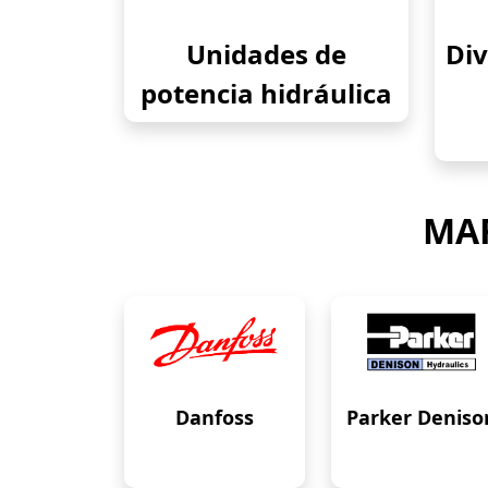
Unidades de
Div
potencia hidráulica
MAR
Danfoss
Parker Deniso