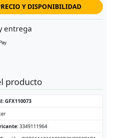
RECIO Y DISPONIBILIDAD
y entrega
el producto
l
:
GFX110073
ker
ricante
: 3349111964