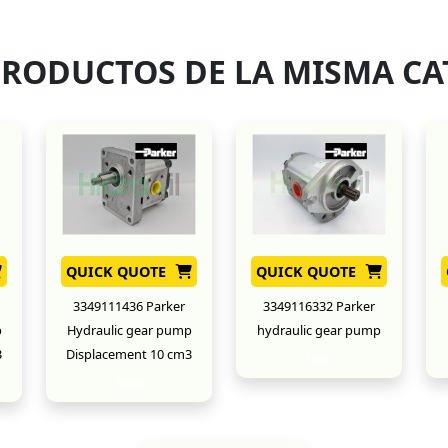
PRODUCTOS DE LA MISMA CA
QUICK QUOTE
QUICK QUOTE
3349111436 Parker
3349116332 Parker
p
Hydraulic gear pump
hydraulic gear pump
3
Displacement 10 cm3
New
New