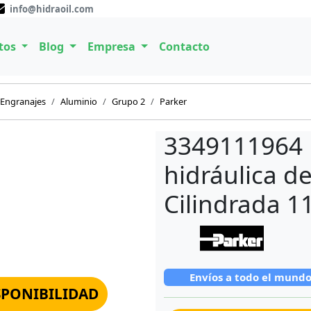
info@hidraoil.com
tos
Blog
Empresa
Contacto
Engranajes
Aluminio
Grupo 2
Parker
3349111964
hidráulica d
Cilindrada 1
Envíos a todo el mund
SPONIBILIDAD