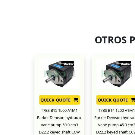
OTROS 
QUICK QUOTE
QUICK QUOTE
T7BS B15 1L00 A1M1
T7BS B14 1L00 A1M1
Parker Denison hydraulic
Parker Denison hydrau
vane pump 50.0 cm3
vane pump 45.0 cm
D22.2 keyed shaft CCW
D22.2 keyed shaft C