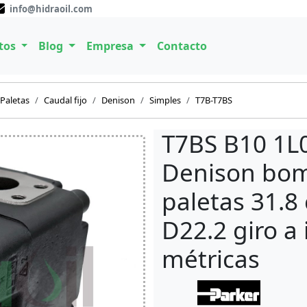
info@hidraoil.com
tos
Blog
Empresa
Contacto
Paletas
Caudal fijo
Denison
Simples
T7B-T7BS
T7BS B10 1L
Denison bom
paletas 31.8 
D22.2 giro a
métricas