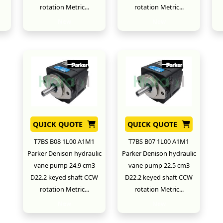
rotation Metric...
rotation Metric...
New
New
QUICK QUOTE
QUICK QUOTE
T7BS B08 1L00 A1M1
T7BS B07 1L00 A1M1
Parker Denison hydraulic
Parker Denison hydraulic
vane pump 24.9 cm3
vane pump 22.5 cm3
D22.2 keyed shaft CCW
D22.2 keyed shaft CCW
rotation Metric...
rotation Metric...
New
New