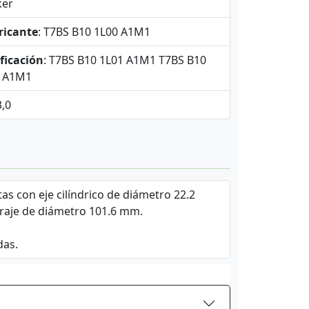
ker
ricante
: T7BS B10 1L00 A1M1
ficación
: T7BS B10 1L01 A1M1 T7BS B10
3 A1M1
3,0
as con eje cilíndrico de diámetro 22.2
raje de diámetro 101.6 mm.
das.