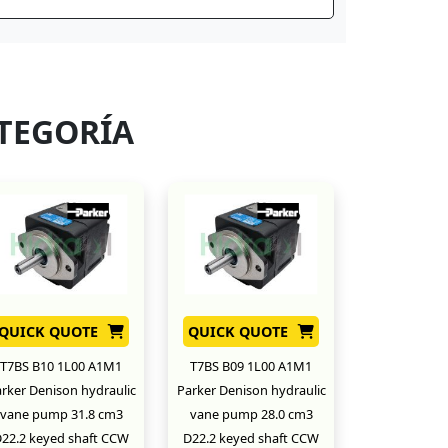
TEGORÍA
QUICK QUOTE
QUICK QUOTE
T7BS B10 1L00 A1M1
T7BS B09 1L00 A1M1
rker Denison hydraulic
Parker Denison hydraulic
vane pump 31.8 cm3
vane pump 28.0 cm3
22.2 keyed shaft CCW
D22.2 keyed shaft CCW