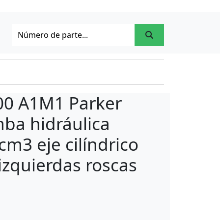
00 A1M1 Parker
ba hidráulica
cm3 eje cilíndrico
 izquierdas roscas