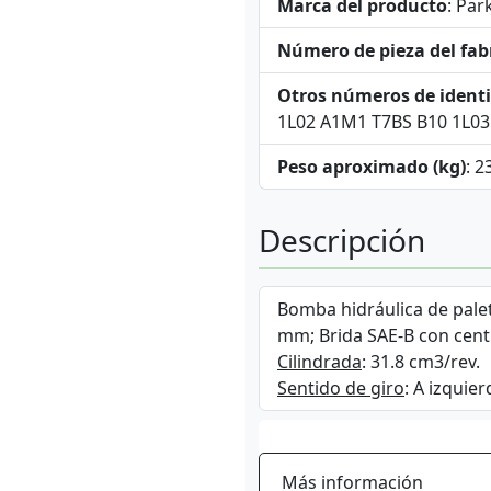
Marca del producto
: Par
Número de pieza del fab
Otros números de identi
1L02 A1M1 T7BS B10 1L0
Peso aproximado (kg)
: 2
Descripción
Bomba hidráulica de palet
mm; Brida SAE-B con cent
Cilindrada
: 31.8 cm3/rev.
Sentido de giro
: A izquier
Más información