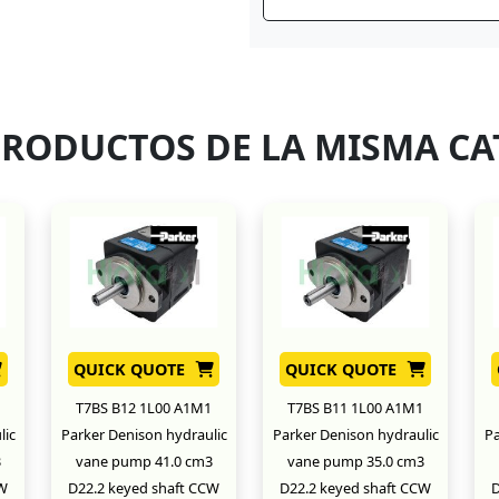
PRODUCTOS DE LA MISMA CA
QUICK QUOTE
QUICK QUOTE
T7BS B12 1L00 A1M1
T7BS B11 1L00 A1M1
lic
Parker Denison hydraulic
Parker Denison hydraulic
Pa
3
vane pump 41.0 cm3
vane pump 35.0 cm3
CW
D22.2 keyed shaft CCW
D22.2 keyed shaft CCW
D