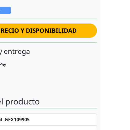
o
RECIO Y DISPONIBILIDAD
y entrega
el producto
l
:
GFX109905