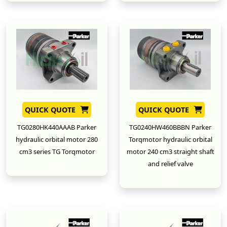
QUICK QUOTE
QUICK QUOTE
TG0280HK440AAAB Parker
TG0240HW460BBBN Parker
hydraulic orbital motor 280
Torqmotor hydraulic orbital
cm3 series TG Torqmotor
motor 240 cm3 straight shaft
and relief valve
New
New