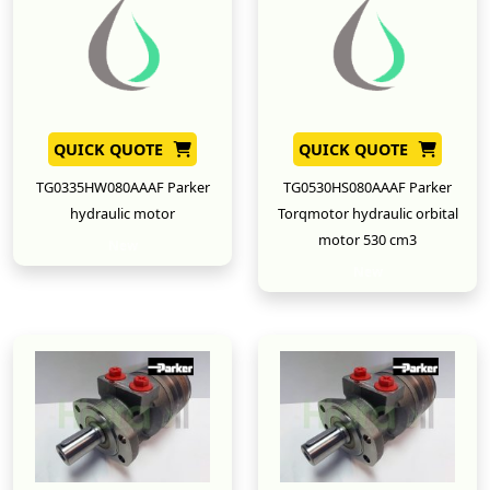
QUICK QUOTE
QUICK QUOTE
TG0335HW080AAAF Parker
TG0530HS080AAAF Parker
hydraulic motor
Torqmotor hydraulic orbital
motor 530 cm3
New
New