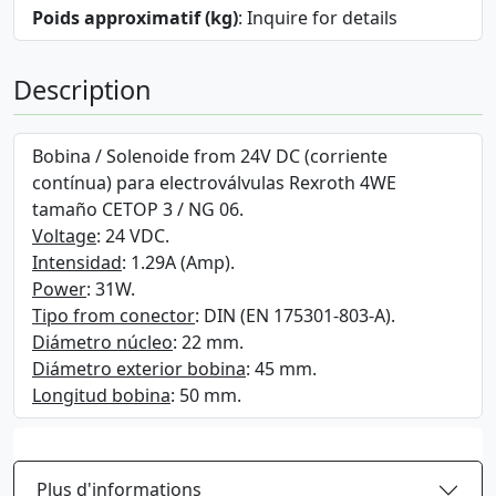
Poids approximatif (kg)
: Inquire for details
Description
Bobina / Solenoide from 24V DC (corriente
contínua) para electroválvulas Rexroth 4WE
tamaño CETOP 3 / NG 06.
Voltage
: 24 VDC.
Intensidad
: 1.29A (Amp).
Power
: 31W.
Tipo from conector
: DIN (EN 175301-803-A).
Diámetro núcleo
: 22 mm.
Diámetro exterior bobina
: 45 mm.
Longitud bobina
: 50 mm.
Plus d'informations