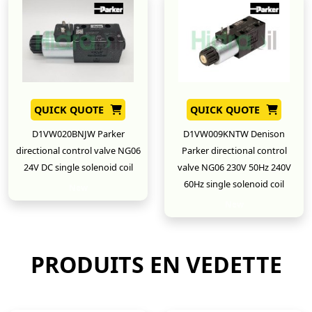
QUICK QUOTE
QUICK QUOTE
D1VW020BNJW Parker
D1VW009KNTW Denison
directional control valve NG06
Parker directional control
24V DC single solenoid coil
valve NG06 230V 50Hz 240V
60Hz single solenoid coil
New
New
PRODUITS EN VEDETTE