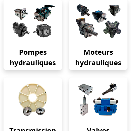
Pompes
Moteurs
hydrauliques
hydrauliques
Transmission
Valves