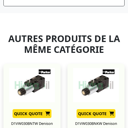
AUTRES PRODUITS DE LA
MÊME CATÉGORIE
QUICK QUOTE
QUICK QUOTE
D1VW030BNTW Denison
D1VW030BNKW Denison