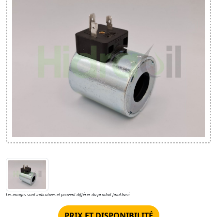
Les images sont indicatives et peuvent différer du produit final livré.
PRIX ET DISPONIBILITÉ