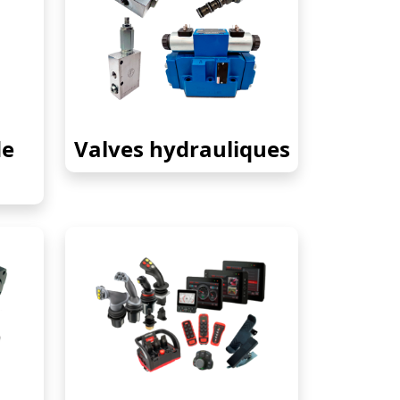
de
Valves hydrauliques