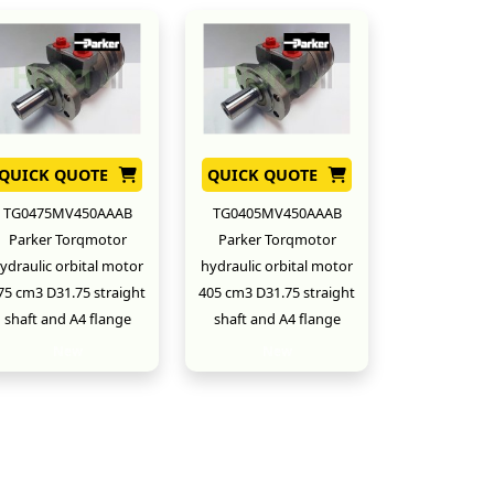
QUICK QUOTE
QUICK QUOTE
TG0475MV450AAAB
TG0405MV450AAAB
Parker Torqmotor
Parker Torqmotor
ydraulic orbital motor
hydraulic orbital motor
75 cm3 D31.75 straight
405 cm3 D31.75 straight
shaft and A4 flange
shaft and A4 flange
New
New