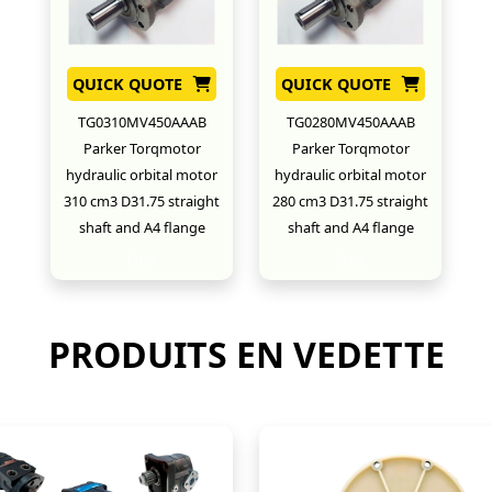
QUICK QUOTE
QUICK QUOTE
TG0310MV450AAAB
TG0280MV450AAAB
Parker Torqmotor
Parker Torqmotor
hydraulic orbital motor
hydraulic orbital motor
310 cm3 D31.75 straight
280 cm3 D31.75 straight
shaft and A4 flange
shaft and A4 flange
New
New
PRODUITS EN VEDETTE