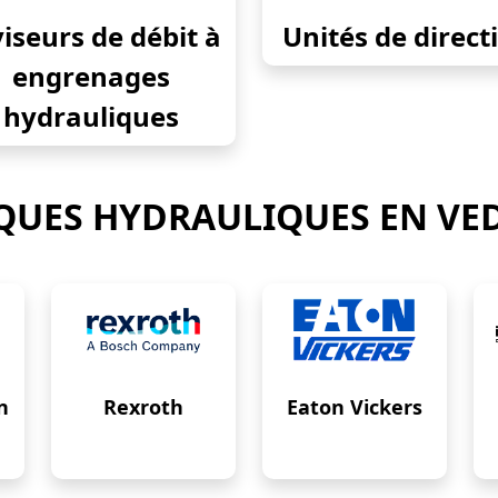
iseurs de débit à
Unités de direct
engrenages
hydrauliques
UES HYDRAULIQUES EN VE
n
Rexroth
Eaton Vickers