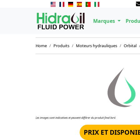
Marques
Produ
Home
Produits
Moteurs hydrauliques
Orbital
Les images sont indicatives et peuvent différer du produit final livré.
PRIX ET DISPONI