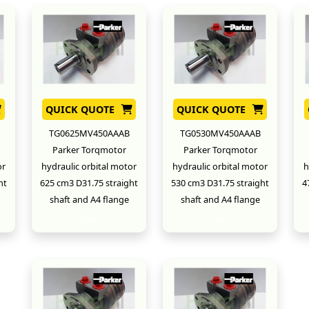
QUICK QUOTE
QUICK QUOTE
TG0625MV450AAAB
TG0530MV450AAAB
Parker Torqmotor
Parker Torqmotor
or
hydraulic orbital motor
hydraulic orbital motor
h
ht
625 cm3 D31.75 straight
530 cm3 D31.75 straight
4
shaft and A4 flange
shaft and A4 flange
New
New