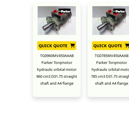
QUICK QUOTE
QUICK QUOTE
TG0960MV450AAAB
TG0785MV450AAAB
Parker Torqmotor
Parker Torqmotor
hydraulic orbital motor
hydraulic orbital mot
960 cm3 D31.75 straight
785 cm3 D31.75 straig
shaft and A4 flange
shaft and A4 flange
New
New