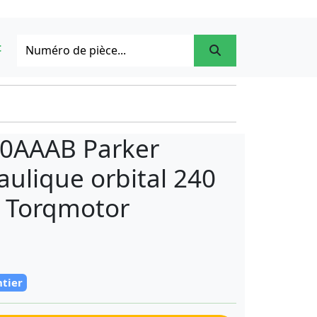
t
0AAAB Parker
ulique orbital 240
G Torqmotor
ntier