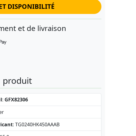
ET DISPONIBILITÉ
ent et de livraison
u produit
l
:
GFX82306
er
icant
: TG0240HK450AAAB