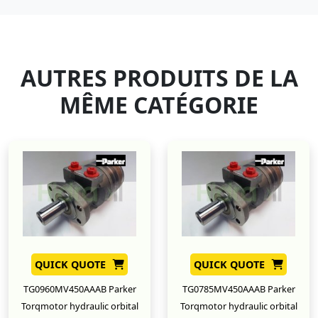
AUTRES PRODUITS DE LA
MÊME CATÉGORIE
QUICK QUOTE
QUICK QUOTE
TG0960MV450AAAB Parker
TG0785MV450AAAB Parker
Torqmotor hydraulic orbital
Torqmotor hydraulic orbital