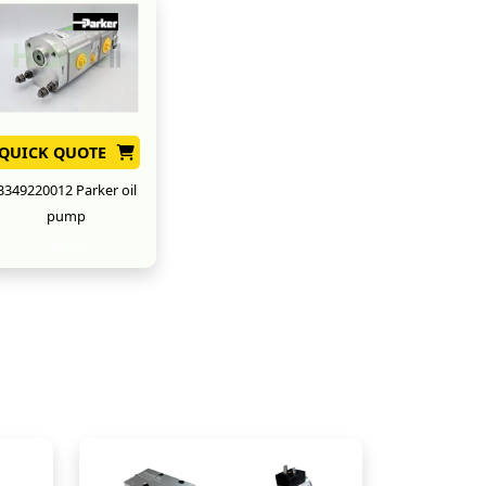
QUICK QUOTE
3349220012 Parker oil
pump
New