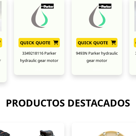
QUICK QUOTE
QUICK QUOTE
3349218116 Parker
9493N Parker hydraulic
r
hydraulic gear motor
gear motor
New
New
PRODUCTOS DESTACADOS