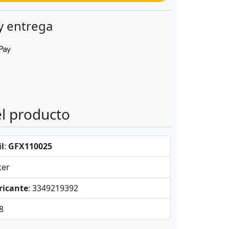
y entrega
el producto
l
:
GFX110025
ker
ricante
: 3349219392
,8