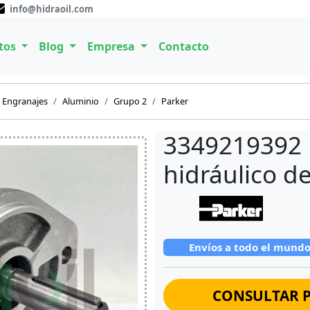
info@hidraoil.com
tos
Blog
Empresa
Contacto
Engranajes
Aluminio
Grupo 2
Parker
3349219392 
hidráulico d
Envíos a todo el mund
CONSULTAR P