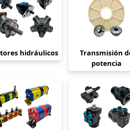
ores hidráulicos
Transmisión d
potencia