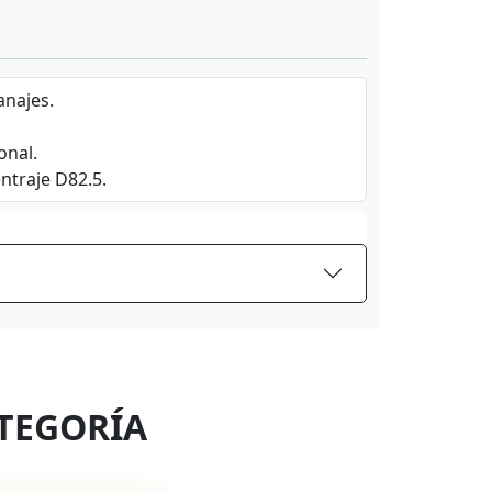
anajes.
onal.
entraje D82.5.
TEGORÍA