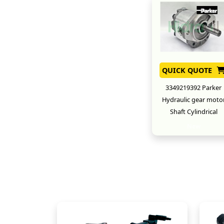
QUICK QUOTE
3349219392 Parker
Hydraulic gear moto
Shaft Cylindrical
New