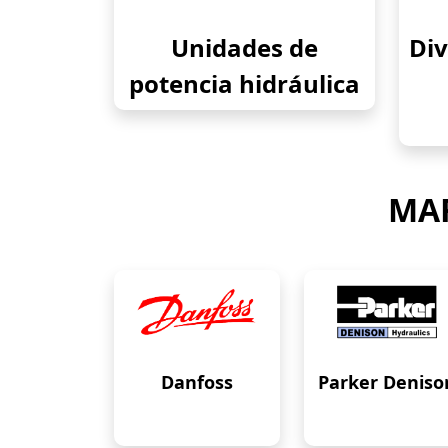
Unidades de
Div
potencia hidráulica
MAR
Danfoss
Parker Deniso