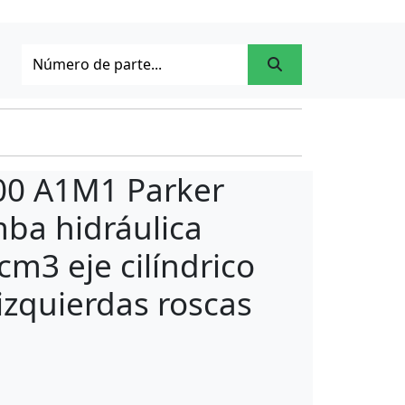
00 A1M1 Parker
ba hidráulica
cm3 eje cilíndrico
 izquierdas roscas