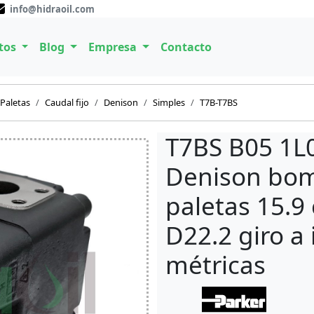
info@hidraoil.com
tos
Blog
Empresa
Contacto
Paletas
Caudal fijo
Denison
Simples
T7B-T7BS
T7BS B05 1L
Denison bom
paletas 15.9 
D22.2 giro a
métricas