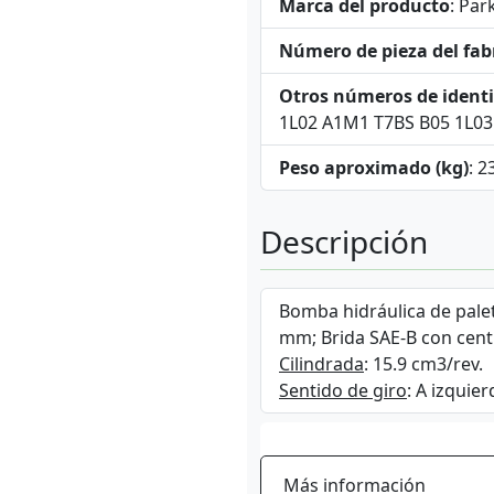
Marca del producto
: Par
Número de pieza del fab
Otros números de identi
1L02 A1M1 T7BS B05 1L0
Peso aproximado (kg)
: 2
Descripción
Bomba hidráulica de palet
mm; Brida SAE-B con cent
Cilindrada
: 15.9 cm3/rev.
Sentido de giro
: A izquier
Más información