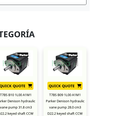
TEGORÍA
QUICK QUOTE
QUICK QUOTE
T7BS B10 1L00 A1M1
T7BS B09 1L00 A1M1
rker Denison hydraulic
Parker Denison hydraulic
vane pump 31.8 cm3
vane pump 28.0 cm3
22.2 keyed shaft CCW
D22.2 keyed shaft CCW