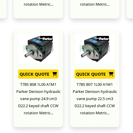
rotation Metric...
rotation Metric...
New
New
QUICK QUOTE
QUICK QUOTE
T7BS B08 1L00 A1M1
T7BS B07 1L00 A1M1
Parker Denison hydraulic
Parker Denison hydraulic
vane pump 24.9 cm3
vane pump 22.5 cm3
D22.2 keyed shaft CCW
D22.2 keyed shaft CCW
rotation Metric...
rotation Metric...
New
New