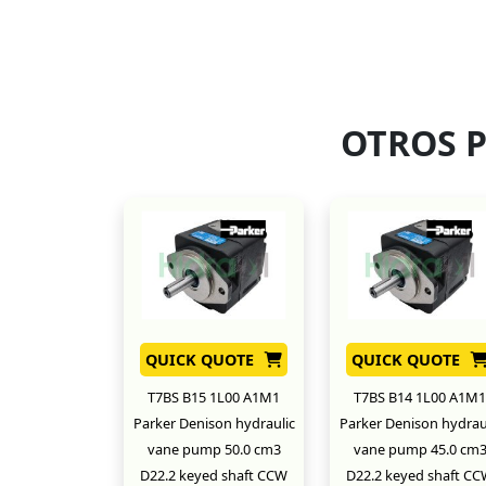
OTROS 
QUICK QUOTE
QUICK QUOTE
T7BS B15 1L00 A1M1
T7BS B14 1L00 A1M1
Parker Denison hydraulic
Parker Denison hydrau
vane pump 50.0 cm3
vane pump 45.0 cm
D22.2 keyed shaft CCW
D22.2 keyed shaft C