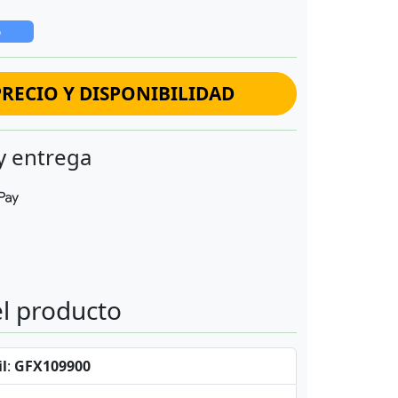
o
RECIO Y DISPONIBILIDAD
y entrega
el producto
l
:
GFX109900