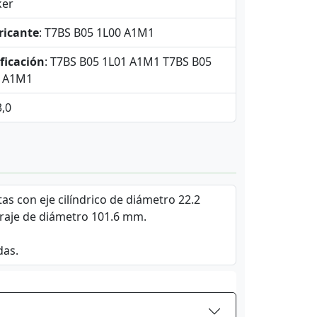
ker
ricante
: T7BS B05 1L00 A1M1
ficación
: T7BS B05 1L01 A1M1 T7BS B05
3 A1M1
3,0
as con eje cilíndrico de diámetro 22.2
raje de diámetro 101.6 mm.
das.