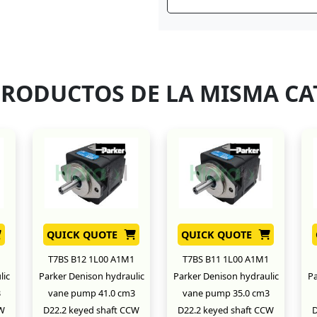
PRODUCTOS DE LA MISMA CA
QUICK QUOTE
QUICK QUOTE
T7BS B12 1L00 A1M1
T7BS B11 1L00 A1M1
lic
Parker Denison hydraulic
Parker Denison hydraulic
Pa
3
vane pump 41.0 cm3
vane pump 35.0 cm3
CW
D22.2 keyed shaft CCW
D22.2 keyed shaft CCW
D