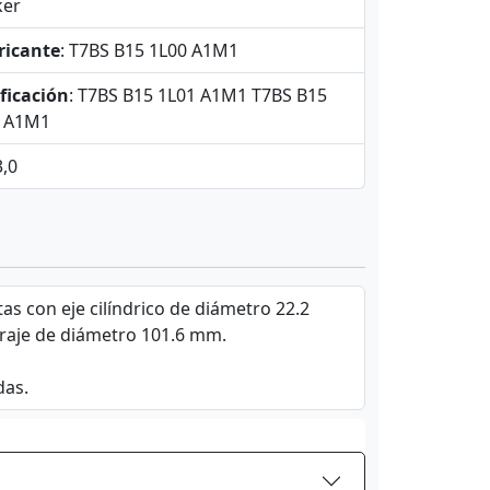
ker
ricante
: T7BS B15 1L00 A1M1
ficación
: T7BS B15 1L01 A1M1 T7BS B15
3 A1M1
3,0
as con eje cilíndrico de diámetro 22.2
raje de diámetro 101.6 mm.
das.