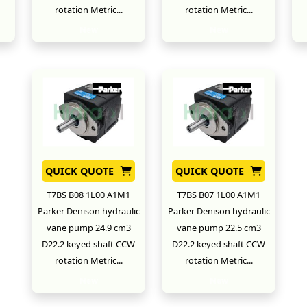
rotation Metric...
rotation Metric...
New
New
QUICK QUOTE
QUICK QUOTE
T7BS B08 1L00 A1M1
T7BS B07 1L00 A1M1
Parker Denison hydraulic
Parker Denison hydraulic
vane pump 24.9 cm3
vane pump 22.5 cm3
D22.2 keyed shaft CCW
D22.2 keyed shaft CCW
rotation Metric...
rotation Metric...
New
New