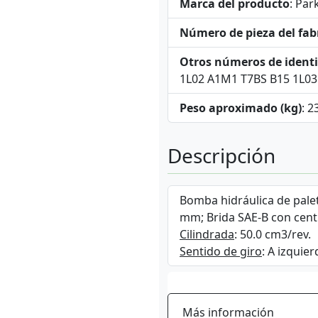
Marca del producto
: Par
Número de pieza del fab
Otros números de identi
1L02 A1M1 T7BS B15 1L0
Peso aproximado (kg)
: 2
Descripción
Bomba hidráulica de palet
mm; Brida SAE-B con cent
Cilindrada
: 50.0 cm3/rev.
Sentido de giro
: A izquier
Más información