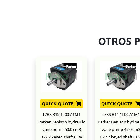
OTROS 
QUICK QUOTE
QUICK QUOTE
T7BS B15 1L00 A1M1
T7BS B14 1L00 A1M1
Parker Denison hydraulic
Parker Denison hydrau
vane pump 50.0 cm3
vane pump 45.0 cm
D22.2 keyed shaft CCW
D22.2 keyed shaft C