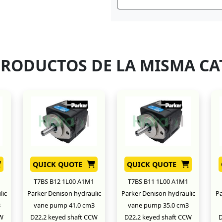
PRODUCTOS DE LA MISMA CA
QUICK QUOTE
QUICK QUOTE
T7BS B12 1L00 A1M1
T7BS B11 1L00 A1M1
lic
Parker Denison hydraulic
Parker Denison hydraulic
Pa
3
vane pump 41.0 cm3
vane pump 35.0 cm3
CW
D22.2 keyed shaft CCW
D22.2 keyed shaft CCW
D