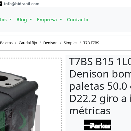
info@hidraoil.com
tos
Blog
Empresa
Contacto
Paletas
Caudal fijo
Denison
Simples
T7B-T7BS
T7BS B15 1L
Denison bom
paletas 50.0 
D22.2 giro a
métricas