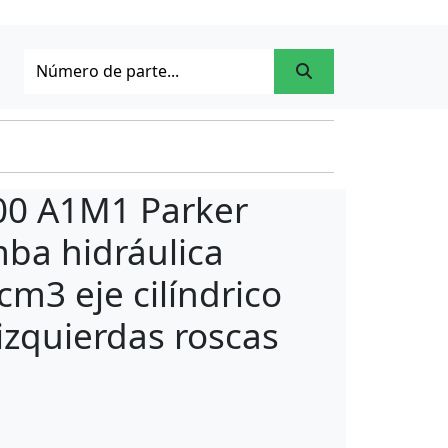
00 A1M1 Parker
ba hidráulica
cm3 eje cilíndrico
 izquierdas roscas