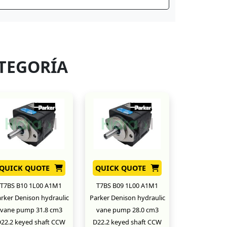
TEGORÍA
QUICK QUOTE
QUICK QUOTE
T7BS B10 1L00 A1M1
T7BS B09 1L00 A1M1
rker Denison hydraulic
Parker Denison hydraulic
vane pump 31.8 cm3
vane pump 28.0 cm3
22.2 keyed shaft CCW
D22.2 keyed shaft CCW